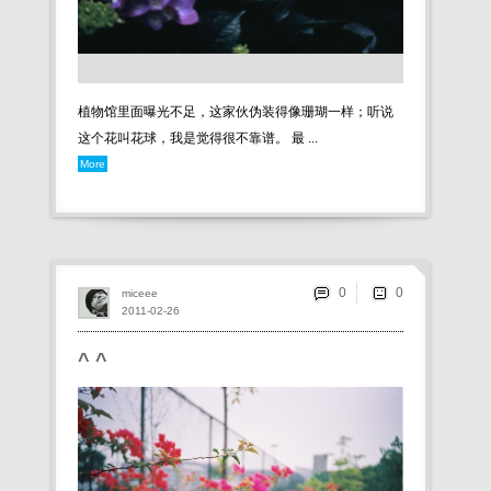
植物馆里面曝光不足，这家伙伪装得像珊瑚一样；听说
这个花叫花球，我是觉得很不靠谱。 最 ...
More
0
miceee
2011-02-26
^ ^