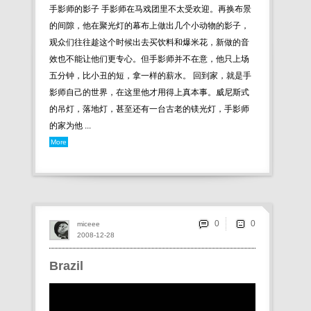
手影师的影子 手影师在马戏团里不太受欢迎。再换布景
的间隙，他在聚光灯的幕布上做出几个小动物的影子，
观众们往往趁这个时候出去买饮料和爆米花，新做的音
效也不能让他们更专心。但手影师并不在意，他只上场
五分钟，比小丑的短，拿一样的薪水。 回到家，就是手
影师自己的世界，在这里他才用得上真本事。威尼斯式
的吊灯，落地灯，甚至还有一台古老的镁光灯，手影师
的家为他 ...
More
0
miceee
2008-12-28
Brazil