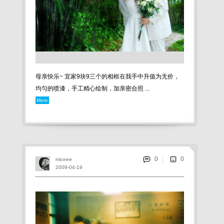
母亲快乐~ 宜家9块9三个的相框在我手中升值为无价，
均匀的喷漆，手工精心绘制，加亲密合照 ...
More
0
miceee
2009-04-19