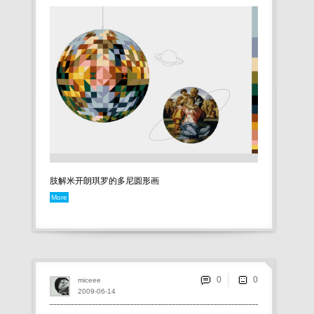
肢解米开朗琪罗的多尼圆形画
More
0
miceee
2009-06-14