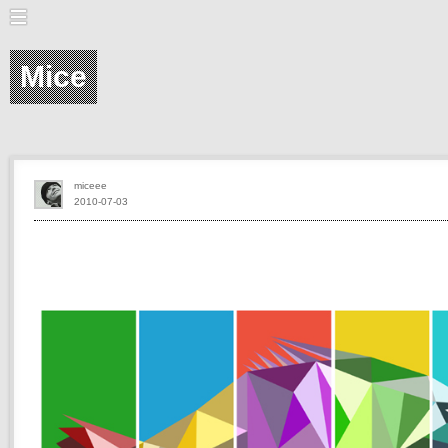
Mice
miceee
2010-07-03