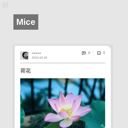
Mice
0
miceee
2010-10-18
荷花