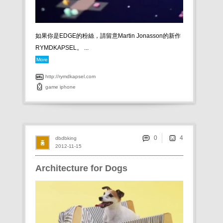
如果你是EDGE的粉絲，請留意Martin Jonasson的新作
RYMDKAPSEL。 ...
More
http://rymdkapsel.com
game
iphone
0
dbdbking
2012-11-15
Architecture for Dogs