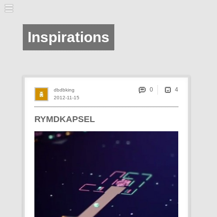
Inspirations
0
dbdbking
2012-11-15
RYMDKAPSEL