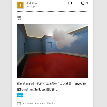
0
dbdbking
2012-11-15
雲
原來現在的科技已經可以讓我們在室內造雲。荷蘭藝術
家Berndnaut Smilde的攝影作 ...
More
http://www.berndnaut.nl/works....