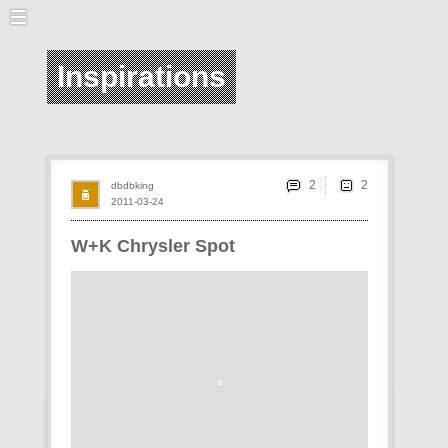
Inspirations
2
dbdbking
2011-03-24
W+K Chrysler Spot