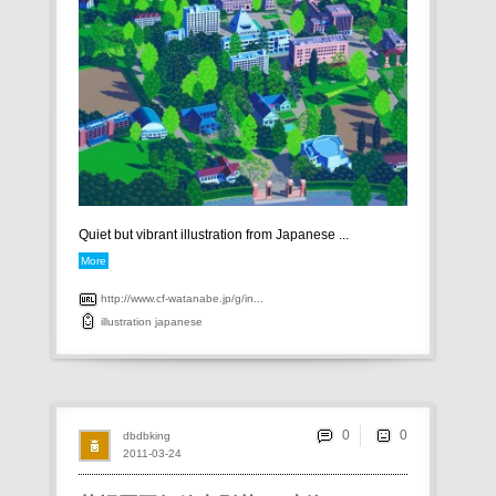
Quiet but vibrant illustration from Japanese ...
More
http://www.cf-watanabe.jp/g/in...
illustration
japanese
0
dbdbking
2011-03-24