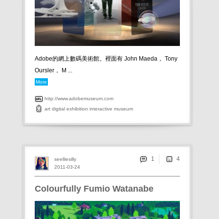
Adobe的網上數碼美術館。裡面有 John Maeda， Tony
Oursler， M ...
More
http://www.adobemuseum.com
art
digital
exhibition
interactive
museum
1
seelliesilly
2011-03-24
Colourfully Fumio Watanabe