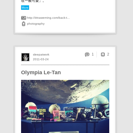
在一般可愛」。
More
http://irinawerning.com/back-t...
photography
1
sleepatwork
2011-03-24
Olympia Le-Tan