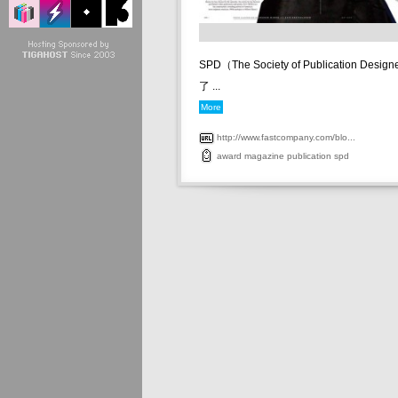
SPD（The Society of Publication Des
了 ...
More
http://www.fastcompany.com/blo...
award
magazine
publication
spd