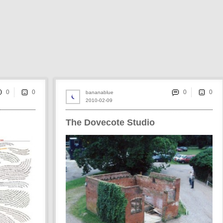
0
0
bananablue
2010-02-09
The Dovecote Studio