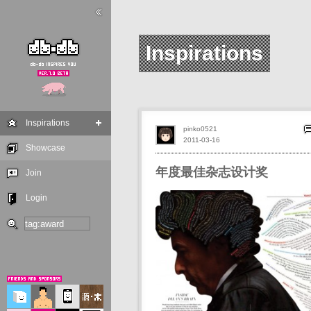
Inspirations
Inspirations
pinko0521
2011-03-16
Showcase
年度最佳杂志设计奖
Join
Login