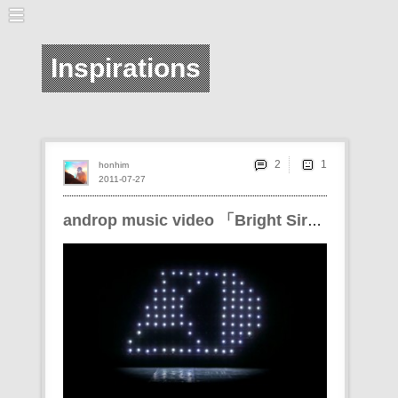
Inspirations
2
honhim
2011-07-27
androp music video 「Bright Siren」