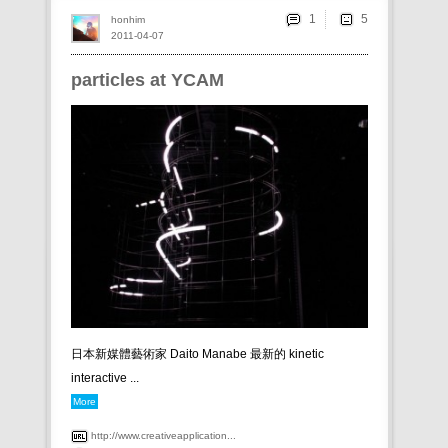
1
honhim
2011-04-07
particles at YCAM
日本新媒體藝術家 Daito Manabe 最新的 kinetic
interactive ...
More
http://www.creativeapplication...