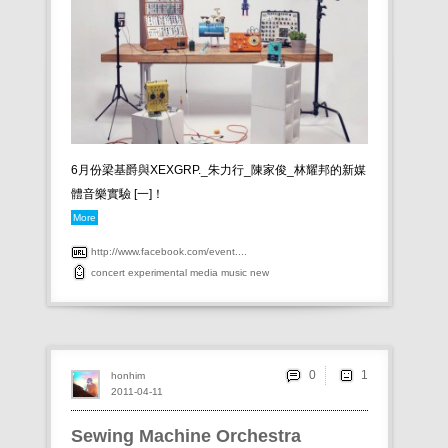
6月份梁基爵與XEXGRP._朱力行_陳家俊_林耀邦的新媒
體音樂實驗 [一]！
More
http://www.facebook.com/event....
concert
experimental
media
music
new
0
honhim
2011-04-11
Sewing Machine Orchestra