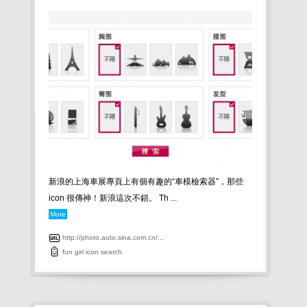
新浪的上海車展專頁上有個有趣的“車模檢索器”，那些
icon 很傳神！新浪這次不錯。 Th ...
More
http://photo.auto.sina.com.cn/...
fun
girl
icon
search