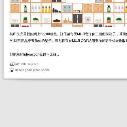
無印良品最新的網上Social遊戲。註冊後每天MUJI會送你三個虛擬箱子，裡
MUJI日用品來裝飾你的架子。遊戲裡還有MUJI COINS用來加長架子或者換
但網站的Interaction做得不太好...
http://life.muji.net
design
game
japan
social