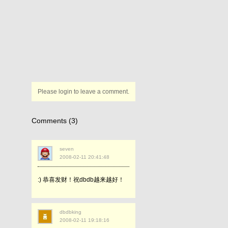
Please login to leave a comment.
Comments (3)
seven
2008-02-11 20:41:48
:) 恭喜发财！祝dbdb越来越好！
dbdbking
2008-02-11 19:18:16