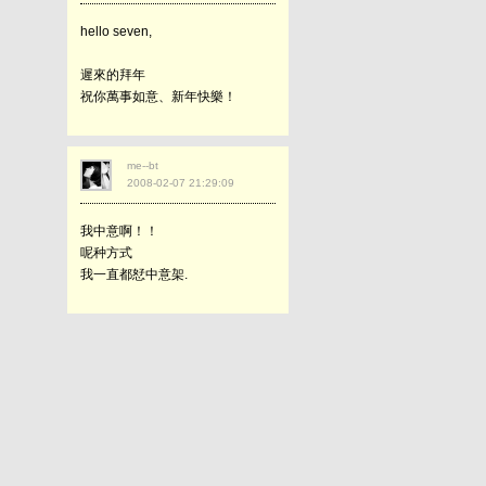
hello seven,
遲來的拜年
祝你萬事如意、新年快樂！
me--bt
2008-02-07 21:29:09
我中意啊！！
呢种方式
我一直都恏中意架.