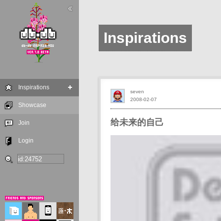
Inspirations
Inspirations
seven
2008-02-07
Showcase
给未来的自己
Join
Login