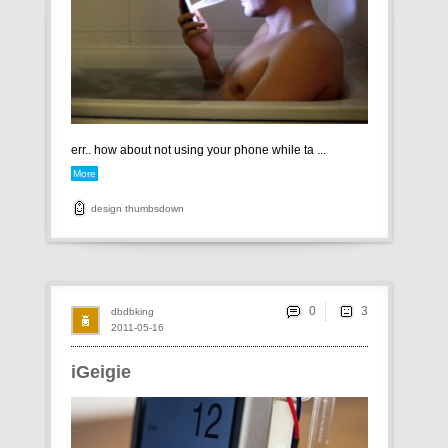
err.. how about not using your phone while ta ...
More
design
thumbsdown
0
dbdbking
2011-05-16
iGeigie