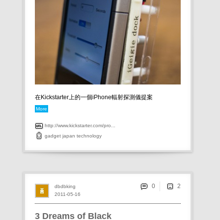
在Kickstarter上的一個iPhone輻射探測儀提案
More
http://www.kickstarter.com/pro...
gadget
japan
technology
0
dbdbking
2011-05-16
3 Dreams of Black