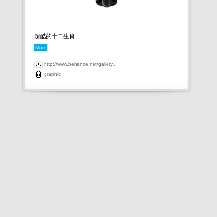
超酷的十二生肖
More
http://www.behance.net/gallery...
graphic