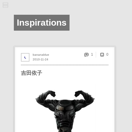
Inspirations
1
bananablue
2010-11-24
吉田依子