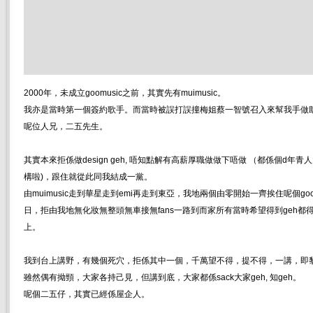
2000年，未成立goomusic之前，其實先有muimusic。
我亦是當時第一個簽約歌手。而當時被誤打誤撞梅姐蔡一智號召入來幫我手做助
呢位人兄，二五先生。
其實本來拒係做design geh, 唔知點解有高薪厚職做做下唔做 （都係個d年
構啦)，跟住就從此同我結成一黨。
由muimusic走到華星走到emi再走到東亞，我地兩個由零開始一齊挨住呢個goo
日，拒由我地無化妝無整頭無車接無fans一路到而家所有當時希望得到geh都
上。
我到台上講野，有幾個死穴，拒係其中一個，千萬望不得，提不得，一講，即
雖然偶有拗頸，大家各持己見，但講到底，大家都係sack大家geh, 知geh。
呢個二五仔，其實已經係屋企人。