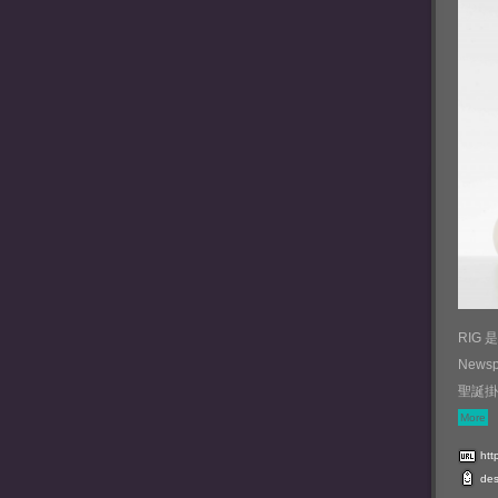
RIG
News
聖誕掛
More
htt
des