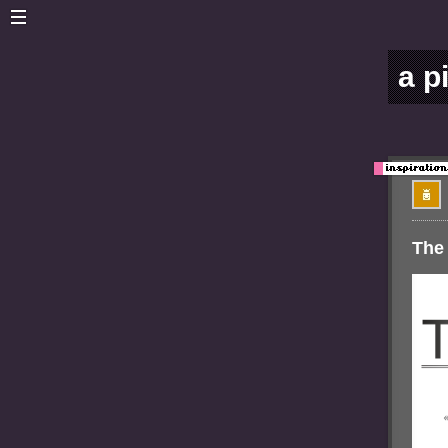
a p
The