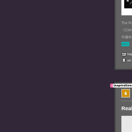
The
《Ch
中國年
More
htt
art
Real