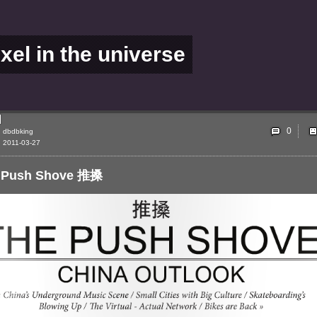
ixel in the universe
0
dbdbking
2011-03-27
 Push Shove 推搡