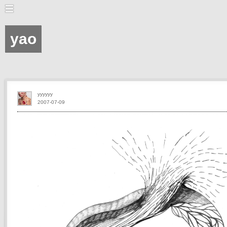
yao
yyyyyy
2007-07-09