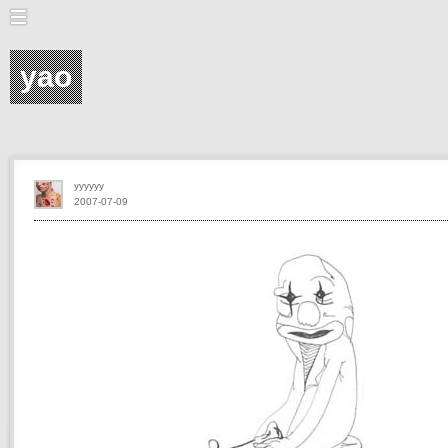
yao
yyyyyy
2007-07-09