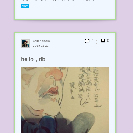
More
1
youngasiam
2015-11-21
hello，db