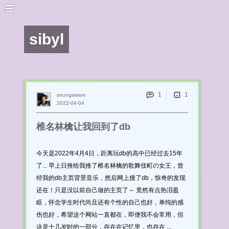
sibyl
1
youngasiam
2022-04-04
椎名林檎让我回到了db
今天是2022年4月4日，距离玩db的高中已经过去15年
了... 早上日推给我推了椎名林檎的歌舞伎町の女王，曾
经我的db主页背景音乐，然后网上搜了db，惊奇的发现
还在！只是没以前自己做的主页了～ 竟然有点热泪盈
眶，怀念学生时代尚且还有个性的自己也好，单纯的感
伤也好，希望这个网站一直都在，即便我不会常用，但
这是十几岁时的一部分，存在在记忆里，也存在 ...