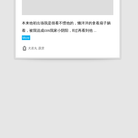
本来他初出场我是很看不惯他的，懒洋洋的拿着扇子躺
着，被我说成cos我家小阴阳，8过再看到他 ...
More
犬若丸
霹雳