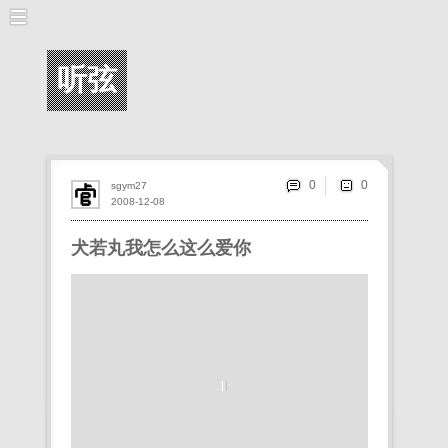
听弦
0
sgym27
2008-12-08
犬若丸我怎么这么爱你