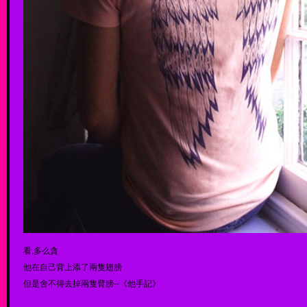
看,多么貪
他在自己背上添了兩隻翅膀
但是舍不得去掉兩隻臂膀--《他手記》