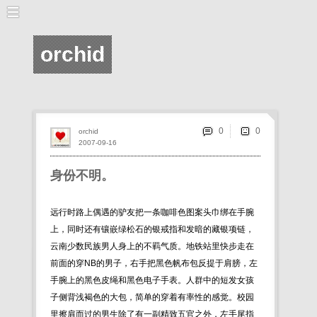
orchid
0
orchid
2007-09-16
身份不明。
远行时路上偶遇的驴友把一条咖啡色图案头巾绑在手腕
上，同时还有镶嵌绿松石的银戒指和发暗的藏银项链，
云南少数民族男人身上的不羁气质。地铁站里快步走在
前面的穿NB的男子，右手把黑色帆布包反提于肩膀，左
手腕上的黑色皮绳和黑色电子手表。人群中的短发女孩
子侧背浅褐色的大包，简单的穿着有率性的感觉。校园
里擦肩而过的男生除了有一副精致五官之外，左手尾指