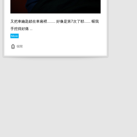
又把車鑰匙鎖在車廂裡......... 好像是第7次了耶....... 喔我
手挖得好痛 ...
More
很閒