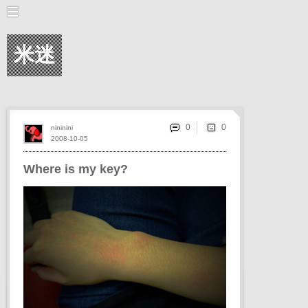
米迷
0
nininini
2008-10-05
Where is my key?