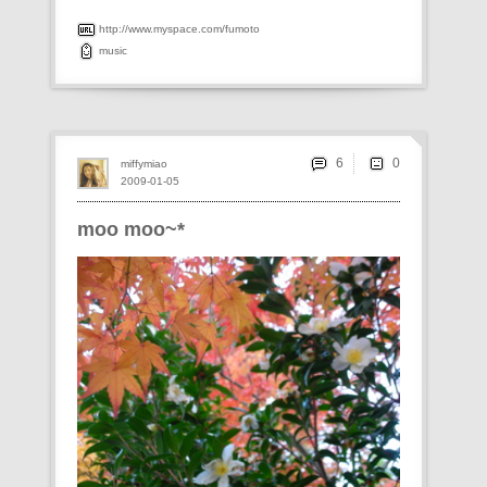
http://www.myspace.com/fumoto
music
6
miffymiao
2009-01-05
moo moo~*