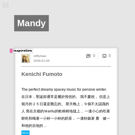
Mandy
0
miffymiao
2009-01-05
Kenichi Fumoto
The perfect dreamy spacey music for pensive winter.
在日本，聖誕節通常是屬於情侶的。 我不慶祝， 但是上
個月的２５日還是難忘的。 那天晚上，９個不太認識的
人 窩在京都的Ｍarilu的軟棉棉地毯上， 一邊小心的吃著
餅乾和喝著一小杯一小杯的奶茶， 一邊聆聽著 麓 健一
和他的吉他的 ...
More