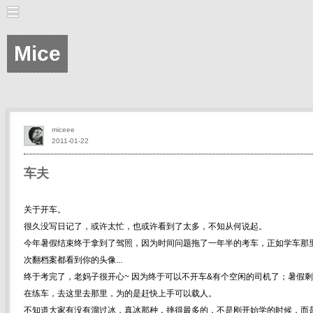
Mice
miceee
2011-01-22
车夫
关于开车。
很久没写日记了，或许太忙，也或许看到了太多，不知从何说起。
今年暑假结束终于拿到了驾照，因为时间问题拖了一年半的考车，正如学车那
次翻档案都看到你的头像...
终于考完了，老妈子很开心~ 因为终于可以不开车&有个空闲的司机了；暑假
在练车，去这里去那里，为的是赶快上手可以载人。
不知道大家有没有溜过冰，真冰那种，摔得最多的，不是刚开始学的时候，而