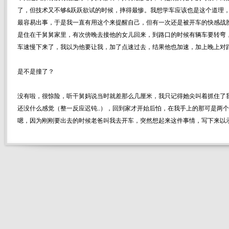
了，但技术又不够&跃跃欲试的时候，摔得最惨。我想学车应该也是这个道理
最容易出事，于是我一直有用这个来提醒自己，但有一次还是被开车的快感战
是住在干舅舅家里，有次傍晚去接他的女儿回来，到路口的时候有辆车要转弯
车速慢下来了，我以为他要让我，加了点速过去，结果他也加速，加上晚上对距
是不是撞了？
没有啦，很惊险，听干舅妈说当时就差那么几厘米，我只记得她尖叫着抓住了
还没什么感觉（整一反应迟钝..），回到家才开始后怕，在我手上的那可是两
嗯，因为刚刚要出去的时候老爸叫我去开车，突然想起来这件事情，写下来以