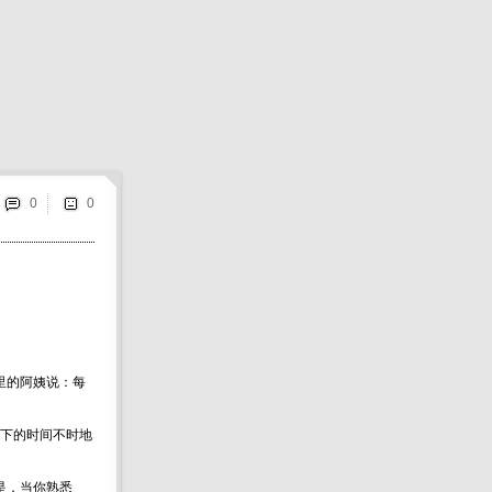
0
里的阿姨说：每
剩下的时间不时地
是，当你熟悉