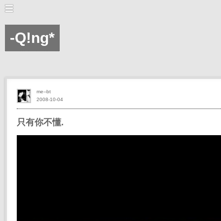
-Q!ng*
me--bt
2008-10-04
只有你不懂.