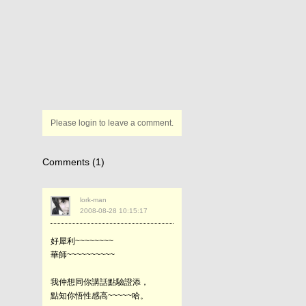
Please login to leave a comment.
Comments (1)
lork-man
2008-08-28 10:15:17
好犀利~~~~~~~~
華師~~~~~~~~~~
我仲想同你講話點驗證添，
點知你悟性感高~~~~~哈。