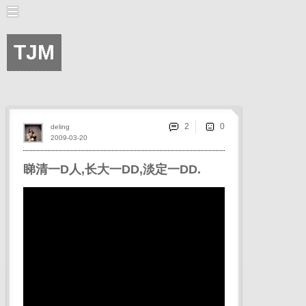
TJM
2
deling
2009-03-20
睇清一D人,长大一DD,淡定一DD.