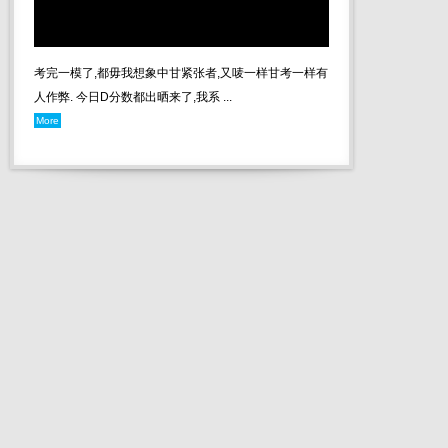
考完一模了,都毋我想象中甘紧张者,又唛一样甘考一样有
人作弊. 今日D分数都出晒来了,我系 ...
More