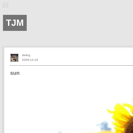
TJM
deling
2009-12-19
sun