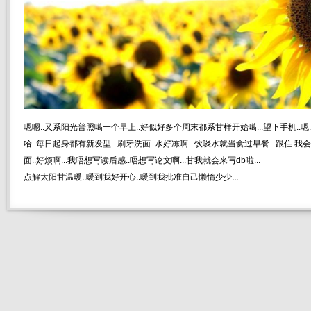
嗯嗯..又系阳光普照噶一个早上..好似好多个周末都系甘样开始噶...望下手机..嗯.起
哈..每日起身都有新发型...刷牙洗面..水好冻啊...饮啖水就当食过早餐...跟住.
面..好烦啊...我唔想写读后感..唔想写论文啊...甘我就会来写db啦...
点解太阳甘温暖..暖到我好开心..暖到我批准自己懒惰少少...