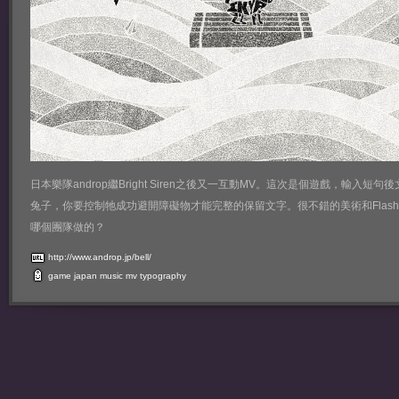
日本樂隊androp繼Bright Siren之後又一互動MV。這次是個遊戲，輸入短
兔子，你要控制牠成功避開障礙物才能完整的保留文字。很不錯的美術和Flas
哪個團隊做的？
http://www.androp.jp/bell/
game
japan
music
mv
typography