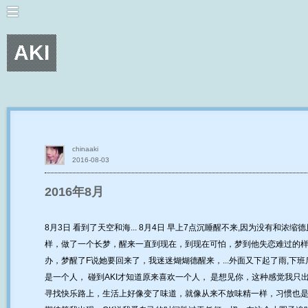
AKI
chinaaki
2016-08-03
2016年8月
8月3日 看到了天空和海... 8月4日 早上7点沉睡醒不来,因为没有和浓
样，做了一个长梦，醒来一直到现在，到现在可怕，梦到他失恋难过的
办，梦醒了F说她要回来了，我迷迷煳煳德醒来，...外面又下起了雨,下
是一个人， 碰到AKI才知道原来喜欢一个人， 是想见你，这种感觉我只出现
寻找快乐路上，生活上好像变了味道，就像从来不放味精一样，习惯也是一