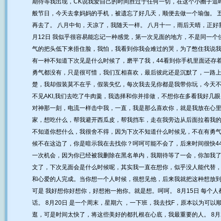
期待等我出现，CK说我爱自己的时间胜过于任何一切，在这个小圈子追时
般节日，今天去拿妈妈的手机，被遗忘了好几天，顺便去做一个瑜伽。 
再去了。 八月中旬，天凉了，我随天一样。 八月十一，雨后天晴，正好
月12日 我似乎很容易能忘记一种感觉，第一次见面的地方，不是同一个
气的把头低下来捂住脸，我怕，我看到你我会难过的哭，为了憋住我说
有一种不知道下次见是什么时候了，磨平了我，44看到你手机里面还存
勇气都没有，只是很可惜，我们互相喜欢，最后彼此还是沉默了，一路
楚，我却假装莫不在乎，假装失忆，每次我去见你都是我带你玩，今天
不见AKI,我们去吃了牛肉羹，我选择和你并排做，不想你在多看我好几
对神那一刻，电流一样击中我，一直，我是那么喜欢你，就是我放在心
家，想吃什么，帮我避开西瓜皮，帮我挡车，走在我旁边从后面拉着我
不知道你想什么，我很舍不得，因为下次不知道什么时候见，不在有勇
候不在这边了，你是暗示我在去找你？呵呵可能不会了，后来时间很快4
一次机会，因为你已经被我删除在黑名单内，我期待等了一会，你加我
文了，下次见面会是什么时候呢，其实我一直在想你，似乎没人能代替，
和心爱的人完成。当你想一个人时候，很想见他，后来我就把这种想放
可是 我好想你好想你，好想抱一抱你。就是想。呵呵。 8月15日 每
话。 8月20日 是一个周末，星期六 ，一下班，我去找F，原本以为可以顺
逛，可是时间太快了，将这些美好的都扎根在心底，我最重要的人。 8月