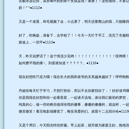
笑貌永远记得，喜欢喝牛奶的那个女孩是我！谢谢了！这份感动，不要
奶！^ ^●1112●
又是一个凌晨，和毛视频了会，小点累了，明天还要爬山的我，只能睡四个
好了，吃晚饭，准备下，去学校了！！今天一天忙于手工，洗完了衣服
路途上，一切平●1113●
天，昨天说梦话了！这个情况少见哟！！！！！！！！！！！！哎哟喂！
如何磨平我的痛~。到底谁知道？？？？？。●1116●
现在好想吃巧克力哦！现在长大的我和老哥的关系越来越好了！呼呼刚刚勒
丹妮你每天忙于学习，不想打扰你，所以不去你家找你了；！好好读书
但是我现在好想和你一起看星星，一起谈天说地，谈论我们最初的梦想
纯真的心，做一些幼稚但值得珍惜的傻事，傻傻的傻傻的，就这样，一起
微笑微笑！看完电影就睡觉了，晚安亲爱的们。凌晨十二点四分哈●1119
又是个周日，今天阳光特别舒服。早上起床，就升级为家庭主妇，拖地