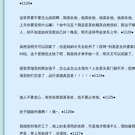
●1120●
这世界要不要怎么搞笑啊，我喜欢他，他喜欢他，他喜欢他。他喜欢他。
上天你要安排什么嘛》？命中注定？我还是喜欢顺其自然些好。跟达子
人，却不知道如何安慰自己好！晚安。明天还得早起坐车上学。●1120●
虽然说明天可以回家了，但是妈妈今天去杭州了！哎哟~到底是去外婆家
纠结。这个星期也太快了吧，我觉得才来学校一天，明天又可以回家了。冻~~
寝室里瑞安的两女孩子，怎么会怎么冷漠内？人在里头里门都不开，哎哟
瑞安的打交道了，品行道德真是差！！！！！●1124●
做人不要贪心，有些东西就算喜欢，也不要占有他。●1125●
肚子隐隐作痛啊！！痛~。●1126●
我很想对墙开工了，画上好多漂亮的东西，可是墙才喷漆不久，我怕被
声音，带上耳机得了，冷漠掉。●1127●