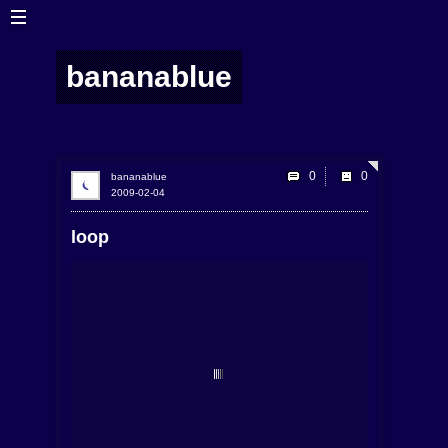
bananablue
0
bananablue
2009-02-04
loop