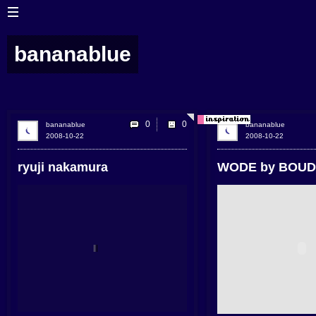
bananablue
0
bananablue
bananablue
2008-10-22
2008-10-22
ryuji nakamura
WODE by BOUD