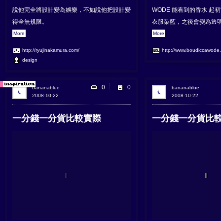
說他完全將設計變為娛樂，不如說他把設計變
WODE 能看到的香水 起
得全無規限。
衣服染藍，之後會變為透明，像
More
More
http://ryujinakamura.com/
http://www.boudiccawode
design
0
bananablue
bananablue
2008-10-22
2008-10-22
一分錢一分貨比較實際
一分錢一分貨比