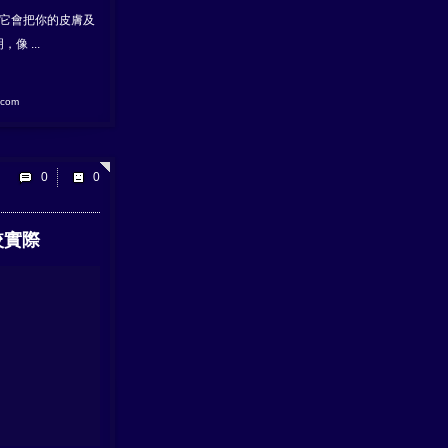
初它會把你的皮膚及
 ...
.com
0
較實際