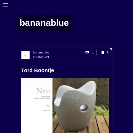
bananablue
1
bananablue
2008-06-03
Tord Boontje